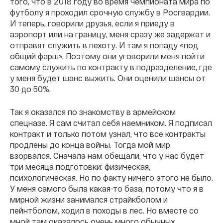
того, что в 2018 году во время чемпионата мира по
футболу я проходил срочную службу в Росгвардии.
И теперь, говорили друзья, если я приеду в
аэропорт или на границу, меня сразу же задержат и
отправят служить в пехоту. И там я попаду «под
общий фарш». Поэтому они уговорили меня пойти
самому служить по контракту в подразделение, где
у меня будет шанс выжить. Они оценили шансы от
30 до 50%.
Так я оказался по знакомству в армейском
спецназе. Я сам считал себя наемником. Я подписал
контракт и только потом узнал, что все контракты
продлены до конца войны. Тогда мой мир
взорвался. Сначала нам обещали, что у нас будет
три месяца подготовки: физическая,
психологическая. Но по факту ничего этого не было.
У меня самого была какая-то база, потому что я в
мирной жизни занимался страйкболом и
пейнтболом, ходил в походы в лес. Но вместе со
мной там оказалось очень много обычных