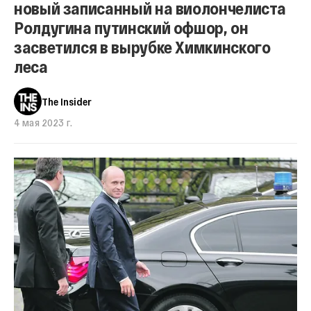
новый записанный на виолончелиста
Ролдугина путинский офшор, он
засветился в вырубке Химкинского
леса
The Insider
4 мая 2023 г.