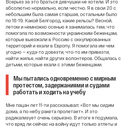
Всерьез за это браться девчушки не хотели. И это
абсолютно нормально, если честно. Я в свои 20 с
небольшим была самая старшая, остальным было
по 18-19. Какой Белгород, какие рельсы? Весной,
летом и немножко осенью я занималась тем, что
помогала по возможности украинским беженцам,
которые выезжали в Россию с оккупированных
территорий и ехали в Европу. Я помогала им чем
угодно — куда-то довезти, что-то им привезти,
найти жилье, найти других волонтеров. Общалась с
детьми, которые ехали с этими беженцами.
Мы пытались одновременно с мирным
протестом, задержаниями и судами
работать и ходить на учебу
Мне пацан лет 11-ти рассказывал: «Вот мы сидим
дома, а по небу ракета пролетает». И это
радикализует очень серьезно. В итоге я подумала,
что вряд ли сейчас на войну идут только атлеты и