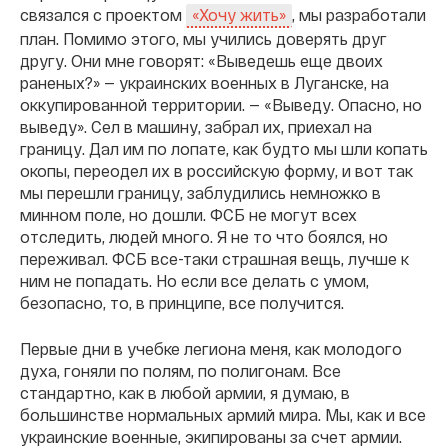
связался с проектом
, мы разработали
«Хочу жить»
план. Помимо этого, мы учились доверять друг
другу. Они мне говорят: «Выведешь еще двоих
раненых?» — украинских военных в Луганске, на
оккупированной территории. — «Выведу. Опасно, но
выведу». Сел в машину, забрал их, приехал на
границу. Дал им по лопате, как будто мы шли копать
окопы, переодел их в российскую форму, и вот так
мы перешли границу, заблудились немножко в
минном поле, но дошли. ФСБ не могут всех
отследить, людей много. Я не то что боялся, но
переживал. ФСБ все-таки страшная вещь, лучше к
ним не попадать. Но если все делать с умом,
безопасно, то, в принципе, все получится.
Первые дни в учебке легиона меня, как молодого
духа, гоняли по полям, по полигонам. Все
стандартно, как в любой армии, я думаю, в
большинстве нормальных армий мира. Мы, как и все
украинские военные, экипированы за счет армии.