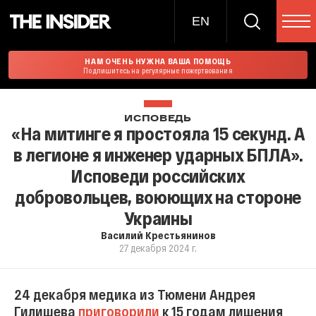
EN
НАМ ОЧЕНЬ НУЖНА ВАША ПОМОЩЬ
Подпишитесь на регулярные пожертвования
ИСПОВЕДЬ
«На митинге я простояла 15 секунд. А
в легионе я инженер ударных БПЛА».
Исповеди российских
добровольцев, воюющих на стороне
Украины
Василий Крестьянинов
27 декабря 2024 г.
24 декабря медика из Тюмени Андрея
Гилишева
приговорили
к 15 годам лишения