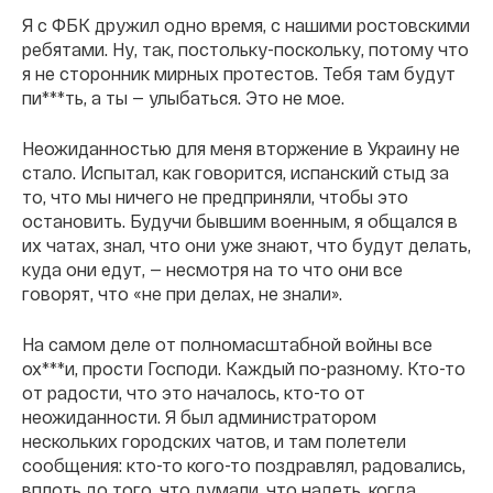
Я с ФБК дружил одно время, с нашими ростовскими
ребятами. Ну, так, постольку-поскольку, потому что
я не сторонник мирных протестов. Тебя там будут
пи***ть, а ты — улыбаться. Это не мое.
Неожиданностью для меня вторжение в Украину не
стало. Испытал, как говорится, испанский стыд за
то, что мы ничего не предприняли, чтобы это
остановить. Будучи бывшим военным, я общался в
их чатах, знал, что они уже знают, что будут делать,
куда они едут, — несмотря на то что они все
говорят, что «не при делах, не знали».
На самом деле от полномасштабной войны все
ох***и, прости Господи. Каждый по-разному. Кто-то
от радости, что это началось, кто-то от
неожиданности. Я был администратором
нескольких городских чатов, и там полетели
сообщения: кто-то кого-то поздравлял, радовались,
вплоть до того, что думали, что надеть, когда