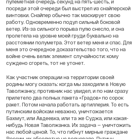
пулеметная очередь секунд на пять-шесть, и
посреди этой очереди был выстрел из снайперской
винтовки. Снайпер обычно так маскирует свою
работу. Одновременно подул сильный боковой
ветер. Из-за сильного порыва пулю снесло, и она
пролетела на уровне моей груди буквально на
расстоянии полуметра. Этот ветер меня и спас. Для
меня это очередное доказательство того, что на
войне очень велик элемент случайности: кому
суждено сгореть, тот не утонет.
Как участник операции на территории своей
родины могу сказать: когда мы заходили в Новую
Таволжанку, противник нас увидел, и по нам сразу
прилетело два полных пакета «Градов» по сорок
ракет. Потом начала работать артиллерия. То есть
путинским войскам неважно, уничтожается
Бахмут, или Авдеевка, или та же Суджа, или какая-
нибудь Новая Таволжанка. Их задача — уничтожить
нас любой ценой. То, что гибнут мирные граждане
России, их абсолютно не волновало. Путину