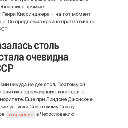
ребовались прямые
т
Генри Киссинджера — на тот момент
не. Он предложил крайне прагматичное
ССР.
азалась столь
 стала очевидна
ССР
нсии никуда не денется. Поэтому он
политики сдерживания, и как шаг к
риоритете. Еще при Линдоне Джонсоне,
ные уступки Советскому Союзу.
ое
в Чехословакию —
вторжение