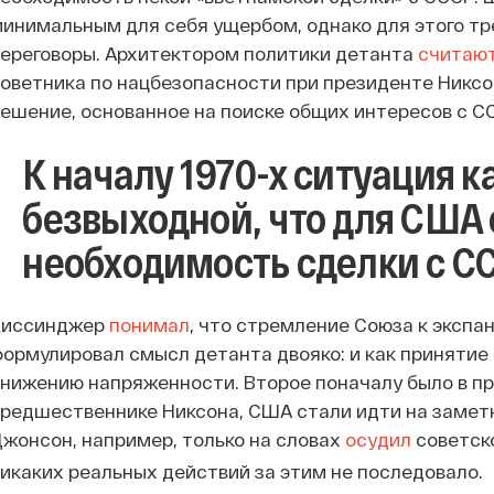
инимальным для себя ущербом, однако для этого т
ереговоры. Архитектором политики детанта
считаю
оветника по нацбезопасности при президенте Никсо
ешение, основанное на поиске общих интересов с С
К началу 1970-х ситуация к
безвыходной, что для США
необходимость сделки с С
Киссинджер
понимал
, что стремление Союза к экспа
ормулировал смысл детанта двояко: и как принятие 
нижению напряженности. Второе поначалу было в п
редшественнике Никсона, США стали идти на замет
жонсон, например, только на словах
осудил
советск
икаких реальных действий за этим не последовало.