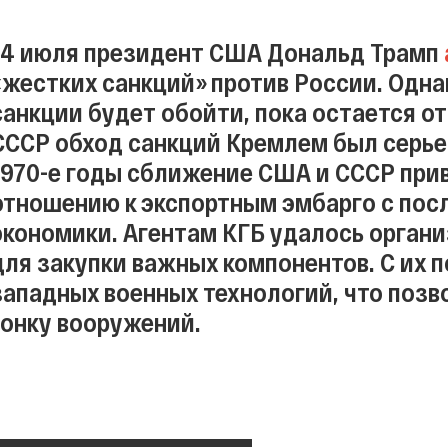
14 июля президент США Дональд Трамп
«жестких санкций» против России. Однак
санкции будет обойти, пока остается о
СССР обход санкций Кремлем был серье
1970-е годы сближение США и СССР прив
отношению к экспортным эмбарго с по
экономики. Агентам КГБ удалось орган
для закупки важных компонентов. С их 
западных военных технологий, что поз
гонку вооружений.