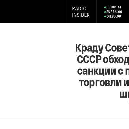
USD
81.41
RADIO
EUR
94.06
INSIDER
OIL
83.08
Краду Сове
СССР обхо
санкции с
торговли 
ш