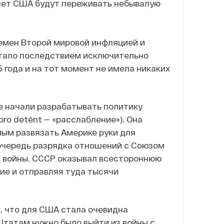
лет США будут переживать небывалую
емен Второй мировой инфляцией и
стало последствием исключительно
5 года и на тот момент не имела никаких
е начали разрабатывать политику
го detént — «расслабление»). Она
мым развязать Америке руки для
 очередь разрядка отношений с Союзом
 войны. СССР оказывал всестороннюю
ие и отправляя туда тысячи
й, что для США стала очевидна
Штатам нужно было выйти из войны с