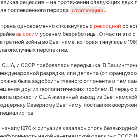
еликая рецессия — на протяжении следующих двух 
ля послевоенного периода
.
стагфляцию
трана одновременно столкнулась с
рекордной
со вр
крайне
высоким
уровнем безработицы. Отчасти это 
атратной войны во Вьетнаме, которая тянулась с 196
лагополучных перспектив.
 США, и СССР требовалась передышка. В Вашингтон
еждународной разрядки, или детанта (от французско
олжна была задобрить главного оппонента и тем са
ешения других геополитических проблем. В первую
огла принести США желанный выход из Вьетнамской
оддержку Северному Вьетнаму, поставляя вооружен
пециалистов.
 началу 1970-х ситуация казалась столь безвыходно
еобходимость некой «вьетнамской сделки» с СССР. 