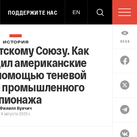
ПОДДЕРЖИТЕ НАС
EN
4504
ИСТОРИЯ
тскому Союзу. Как
дил американские
 помощью теневой
и промышленного
пионажа
Филипп Вуячич
4 августа 2025 г.