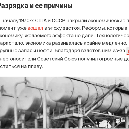
Разрядка и ее причины
 началу 1970-х США и СССР накрыли экономические 
момент уже
вошел
в эпоху застоя. Реформы, которы
кономику, желаемого эффекта не дали. Технологиче
арастало, экономика развивалась крайне медленно.
рупные запасы нефти. Благодаря взлетевшим из-за
нергоносители Советский Союз получил огромные до
статься на плаву.