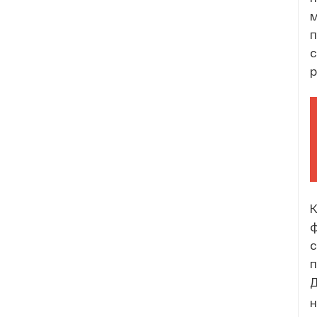
м
п
с
р
ф
с
п
Д
н