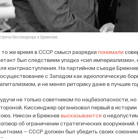
стреча Киссинджера и Брежнева
 то же время в СССР смысл разрядки
понимали
совер
етант был следствием упадка «сил империализма»,
ля контрнаступления. На партийном съезде Брежнев
осуществование с Западом как идеологическую бор
апитализмом, и не менял риторику даже в лучшие го
удучи не только советником по нацбезопасности, но
тороной, Киссинджер организовал первый в истории
оюз. Никсон и Брежнев
высказываются
о недопустим
оговор об ограничении стратегических вооружений
ьетнама — СССР должен был убедить своих союзнико