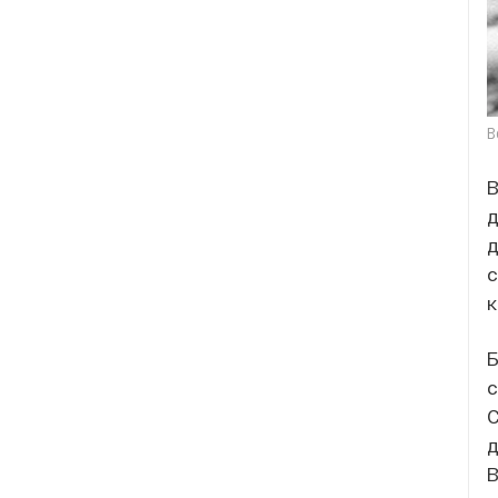
В
В
д
д
с
к
Б
с
С
д
В