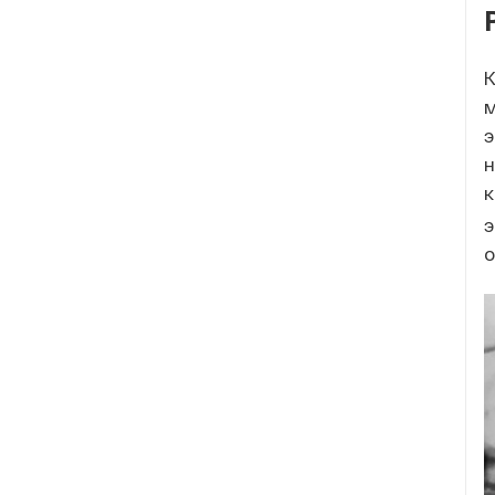
К
э
н
к
э
о