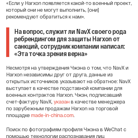
«Если у Harxon появляется какой-то военный проект,
который они не могут выполнить, [они]
рекомендуют обратиться к нам».
На вопрос, служит ли NavX своего рода
ребрендингом для защиты Harxon от
санкций, сотрудник компании написал:
«Эта точка зрения верна»
Несмотря на утверждения Чжэна о том, что NavX и
Harxon независимы друг от друга, данные из
открытых источников указывают на обратное: NavX
выступает в качестве подставной компании для
военных контрактов Harxon. Чжэн, подписавший
счет-фактуру NavX,
указан
в качестве менеджера
по зарубежным продажам Harxon на торговой
площадке
made-in-china.com
.
Поиск по фотографиям профиля Чжэна в WeChat с
помощью технологии распознавания лиц