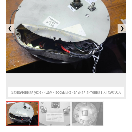
❮
❯
Захваченная украинцами восьмиканальная антенна HXTX9050A