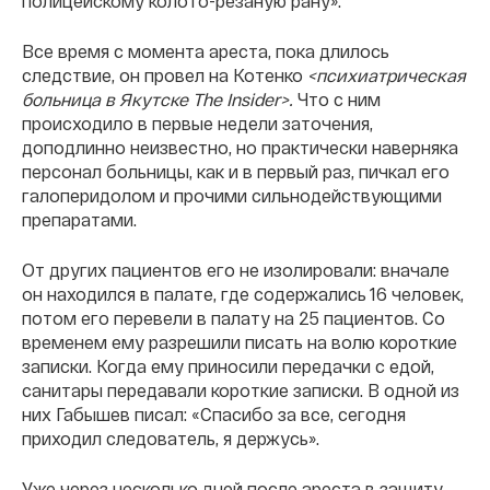
полицейскому колото-резаную рану».
Все время с момента ареста, пока длилось
следствие, он провел на Котенко
<психиатрическая
больница в Якутске The Insider>.
Что с ним
происходило в первые недели заточения,
доподлинно неизвестно, но практически наверняка
персонал больницы, как и в первый раз, пичкал его
галоперидолом и прочими сильнодействующими
препаратами.
От других пациентов его не изолировали: вначале
он находился в палате, где содержались 16 человек,
потом его перевели в палату на 25 пациентов. Со
временем ему разрешили писать на волю короткие
записки. Когда ему приносили передачки с едой,
санитары передавали короткие записки. В одной из
них Габышев писал: «Спасибо за все, сегодня
приходил следователь, я держусь».
Уже через несколько дней после ареста в защиту