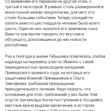
Со временем его перевели на другой этаж, с
третьего на второй. В рамках столь размеренной и
монотонной жизни, предполагаю, для него это
стало большим событием. Теперь соседей по
палате вместо шестнадцати человек было всего
шесть. Один из них оказался его земляком, саха.
Вместе они могли говорить по-якутски и
обсуждать доносившиеся до них новости
республики.
Раз в полгода в жизни Габышева появлялась слабая
надежда на перемену участи. Именно с такой
периодичностью происходили заседания
Приморского краевого суда, на которых его
защитники Алексей Прянишников и Ольга
Тимофеева требовали прекращения
принудительного лечения. Надо сказать, что
основания для этих требований у них были. Уже
спустя три месяца после поступления в Уссурийск
местные врачи выдали заключение, в котором
утверждалось: шаману Габышеву здесь делать