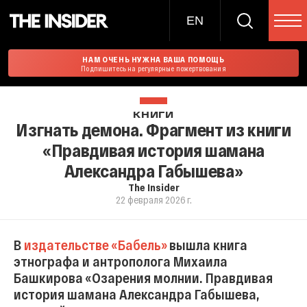
EN
НАМ ОЧЕНЬ НУЖНА ВАША ПОМОЩЬ
Подпишитесь на регулярные пожертвования
КНИГИ
Изгнать демона. Фрагмент из книги
«Правдивая история шамана
Александра Габышева»
The Insider
22 февраля 2026 г.
В
издательстве «Бабель»
вышла книга
этнографа и антрополога Михаила
Башкирова «Озарения молнии. Правдивая
история шамана Александра Габышева,