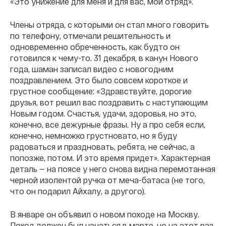
«Это унижение для меня и для вас, мой отряд».
Члены отряда, с которыми он стал много говорить
по телефону, отмечали решительность и
одновременно обреченность, как будто он
готовился к чему-то. 31 декабря, в канун Нового
года, шаман записал видео с новогодним
поздравлением. Это было совсем короткое и
грустное сообщение: «Здравствуйте, дорогие
друзья, вот решил вас поздравить с наступающим
Новым годом. Счастья, удачи, здоровья, но это,
конечно, все дежурные фразы. Ну а про себя если,
конечно, немножко грустновато, но я буду
радоваться и праздновать, ребята, не сейчас, а
попозже, потом. И это время придет». Характерная
деталь — на поясе у него снова видна перемотанная
черной изолентой ручка от меча-батаса (не того,
что он подарил Айхалу, а другого).
В январе он объявил о новом походе на Москву.
Поход должен был начаться в марте, но на этот раз