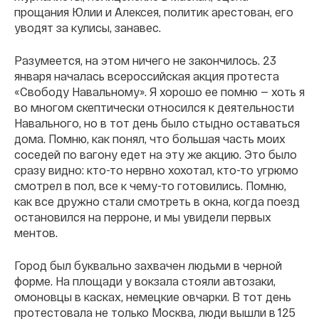
прощания Юлии и Алексея, политик арестован, его
уводят за кулисы, занавес.
Разумеется, на этом ничего не закончилось. 23
января началась всероссийская акция протеста
«Свободу Навальному». Я хорошо ее помню — хоть я
во многом скептически относился к деятельности
Навального, но в тот день было стыдно оставаться
дома. Помню, как понял, что большая часть моих
соседей по вагону едет на эту же акцию. Это было
сразу видно: кто-то нервно хохотал, кто-то угрюмо
смотрел в пол, все к чему-то готовились. Помню,
как все дружно стали смотреть в окна, когда поезд
остановился на перроне, и мы увидели первых
ментов.
Город был буквально захвачен людьми в черной
форме. На площади у вокзала стояли автозаки,
омоновцы в касках, немецкие овчарки. В тот день
протестовала не только Москва, люди вышли в 125