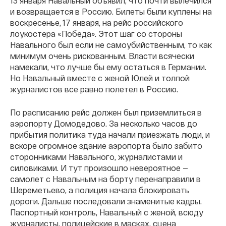
13 января Навальный объявил, что почти вылечился
и возвращается в Россию. Билеты были куплены на
воскресенье, 17 января, на рейс российского
лоукостера «Победа». Этот шаг со стороны
Навального был если не самоубийственным, то как
минимум очень рискованным. Власти всячески
намекали, что лучше бы ему остаться в Германии.
Но Навальный вместе с женой Юлей и толпой
журналистов все равно полетел в Россию.
По расписанию рейс должен был приземлиться в
аэропорту Домодедово. За несколько часов до
прибытия политика туда начали приезжать люди, и
вскоре огромное здание аэропорта было забито
сторонниками Навального, журналистами и
силовиками. И тут произошло невероятное —
самолет с Навальным на борту перенаправили в
Шереметьево, а полиция начала блокировать
дороги. Дальше последовали знаменитые кадры.
Паспортный контроль, Навальный с женой, всюду
журналисты, полицейские в масках, сцена