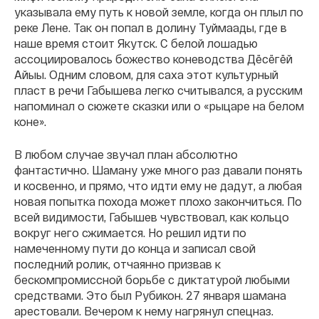
указывала ему путь к новой земле, когда он плыл по
реке Лене. Так он попал в долину Туймаады, где в
наше время стоит Якутск. С белой лошадью
ассоциировалось божество коневодства Дёсёгёй
Айыы. Одним словом, для саха этот культурный
пласт в речи Габышева легко считывался, а русским
напоминал о сюжете сказки или о «рыцаре на белом
коне».
В любом случае звучал план абсолютно
фантастично. Шаману уже много раз давали понять
и косвенно, и прямо, что идти ему не дадут, а любая
новая попытка похода может плохо закончиться. По
всей видимости, Габышев чувствовал, как кольцо
вокруг него сжимается. Но решил идти по
намеченному пути до конца и записал свой
последний ролик, отчаянно призвав к
бескомпромиссной борьбе с диктатурой любыми
средствами. Это был Рубикон. 27 января шамана
арестовали. Вечером к нему нагрянул спецназ.