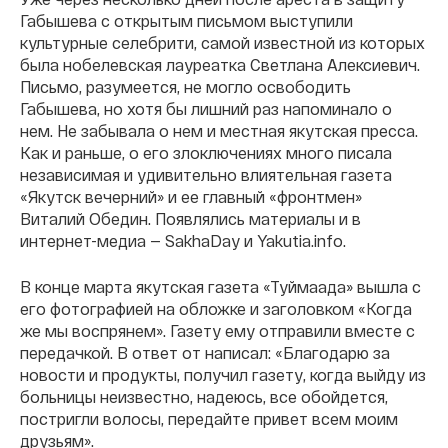
Габышева с открытым письмом выступили
культурные селебрити, самой известной из которых
была нобелевская лауреатка Светлана Алексиевич.
Письмо, разумеется, не могло освободить
Габышева, но хотя бы лишний раз напоминало о
нем. Не забывала о нем и местная якутская пресса.
Как и раньше, о его злоключениях много писала
независимая и удивительно влиятельная газета
«Якутск вечерний» и ее главный «фронтмен»
Виталий Обедин. Появлялись материалы и в
интернет-медиа — SakhaDay и Yakutia.info.
В конце марта якутская газета «Туймаада» вышла с
его фотографией на обложке и заголовком «Когда
же мы воспрянем». Газету ему отправили вместе с
передачкой. В ответ от написал: «Благодарю за
новости и продукты, получил газету, когда выйду из
больницы неизвестно, надеюсь, все обойдется,
постригли волосы, передайте привет всем моим
друзьям».