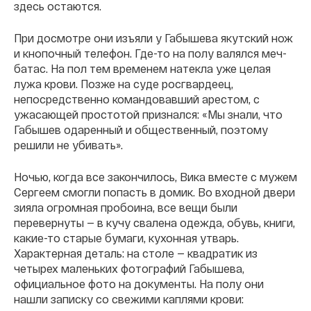
здесь остаются.
При досмотре они изъяли у Габышева якутский нож
и кнопочный телефон. Где-то на полу валялся меч-
батас. На пол тем временем натекла уже целая
лужа крови. Позже на суде росгвардеец,
непосредственно командовавший арестом, с
ужасающей простотой признался: «Мы знали, что
Габышев одаренный и общественный, поэтому
решили не убивать».
Ночью, когда все закончилось, Вика вместе с мужем
Сергеем смогли попасть в домик. Во входной двери
зияла огромная пробоина, все вещи были
перевернуты — в кучу свалена одежда, обувь, книги,
какие-то старые бумаги, кухонная утварь.
Характерная деталь: на столе — квадратик из
четырех маленьких фотографий Габышева,
официальное фото на документы. На полу они
нашли записку со свежими каплями крови: