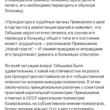
нечего, его необходимо переводить в обычную
больницу.
«Прокуратура и судебные органы Приморского края
вторгаются в компетенции врачей и заявляют, что
Габышев недостаточно лечился, и в случае его
перевода в больницу общего типа его состояние
может ухудшиться, — рассказывал Прянишников
„Новой газете“. — И такими правдами и неправдами
его продолжают держать в больницах спецтипа».
Во всей ситуации вокруг Габышева было
удивительным, с какой настойчивостью из раза в
раз прокуратура настаивала на его «общественной
опасности» вопреки выводам психиатров. В этом
заключалось принципиальное различие с советской
практикой карательной психиатрии. Прянишников
отмечал: в СССР карательная психиатрия
базировалась на субъективном мнении психиатров,
болен человек или нет (тут к месту вспомнить