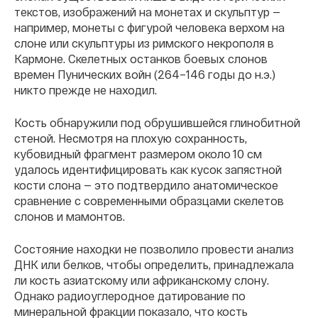
текстов, изображений на монетах и скульптур —
например, монеты с фигурой человека верхом на
слоне или скульптуры из римского некрополя в
Кармоне. Скелетных останков боевых слонов
времен Пунических войн (264–146 годы до н.э.)
никто прежде не находил.
Кость обнаружили под обрушившейся глинобитной
стеной. Несмотря на плохую сохранность,
кубовидный фрагмент размером около 10 см
удалось идентифицировать как кусок запястной
кости слона — это подтвердило анатомическое
сравнение с современными образцами скелетов
слонов и мамонтов.
Состояние находки не позволило провести анализ
ДНК или белков, чтобы определить, принадлежала
ли кость азиатскому или африканскому слону.
Однако радиоуглеродное датирование по
минеральной фракции показало, что кость