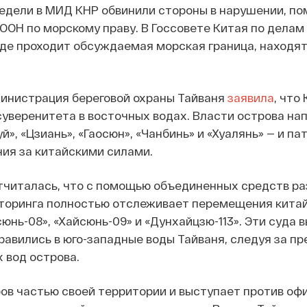
недели в МИД КНР обвинили стороны в нарушении, п
 ООН по морскому праву. В Госсовете Китая по делам
 где проходит обсуждаемая морская граница, находя
министрация береговой охраны Тайваня
заявила
, что
уверенитета в восточных водах. Власти острова на
», «Цзиань», «Гаосюн», «Чанбинь» и «Хуалянь» — и па
ия за китайскими силами.
тчиталась, что с помощью объединенных средств ра
торинга полностью отслеживает перемещения китай
сюнь-08», «Хайсюнь-09» и «Дунхайцзю-113». Эти суда 
равились в юго-западные воды Тайваня, следуя за п
 вод острова.
ов частью своей территории и выступает против оф