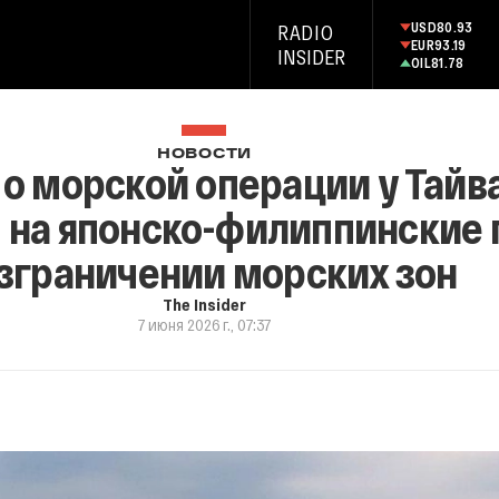
USD
80.93
RADIO
EUR
93.19
INSIDER
OIL
81.78
НОВОСТИ
 о морской операции у Тайв
м на японско-филиппинские
зграничении морских зон
The Insider
7 июня 2026 г., 07:37