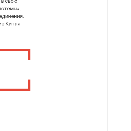
 в свою
истемы»,
ъединения.
ие Китая