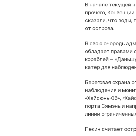
В начале текущей 
прочего, Конвенции
сказали, что воды,
от острова.
В свою очередь ад
обладает правами с
кораблей — «Даньшуй
катер для наблюден
Береговая охрана о
наблюдения и мони
«Хайсюнь-06», «Хай
порта Сямэнь и нап
линии ограниченных
Пекин считает остр