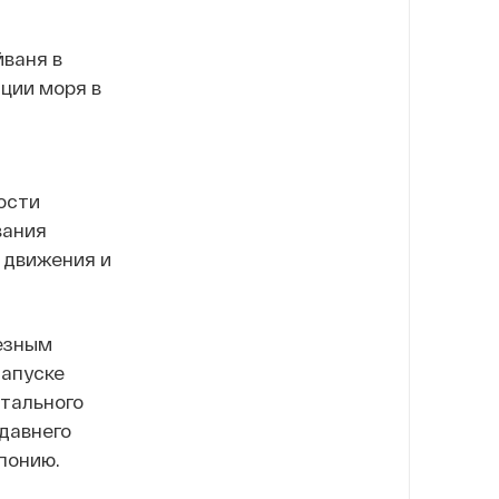
ваня в
ции моря в
ости
вания
 движения и
ьезным
запуске
тального
давнего
понию.