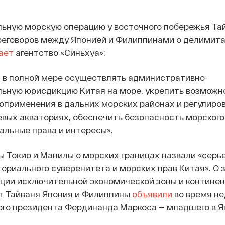
ьную морскую операцию у восточного побережья Тай
реговоров между Японией и Филиппинами о делимита
ает
агентство «Синьхуа»:
— в полной мере осуществлять административно-
ьную юрисдикцию Китая на море, укрепить возможн
оприменения в дальних морских районах и регулиро
вых акваториях, обеспечить безопасность морского
альные права и интересы».
ы Токио и Манилы о морских границах назвали «сер
риального суверенитета и морских прав Китая». О 
ции исключительной экономической зоны и континен
от Тайваня Япония и Филиппины
объявили
во время не
ого президента Фердинанда Маркоса — младшего в Я