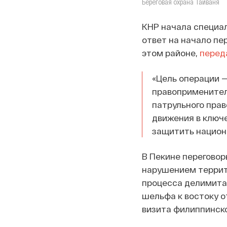
Береговая охрана Тайваня
КНР начала специал
ответ на начало пе
этом районе,
перед
«Цель операции 
правоприменител
патрульного прав
движения в ключе
защитить национ
В Пекине переговор
нарушением террито
процесса делимита
шельфа к востоку 
визита филиппинск