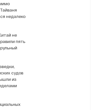
омимо
 Тайваня
тся недалеко
 Китай не
правили пять
трульный
зведки,
ских судов
вышли из
ределами
ициальных