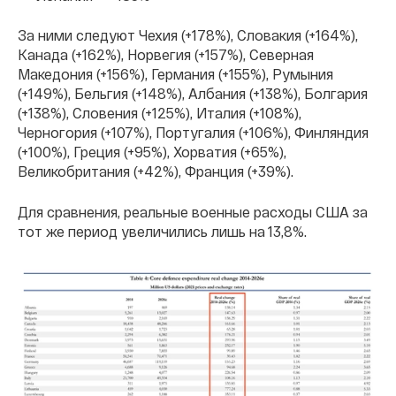
За ними следуют Чехия (+178%), Словакия (+164%),
Канада (+162%), Норвегия (+157%), Северная
Македония (+156%), Германия (+155%), Румыния
(+149%), Бельгия (+148%), Албания (+138%), Болгария
(+138%), Словения (+125%), Италия (+108%),
Черногория (+107%), Португалия (+106%), Финляндия
(+100%), Греция (+95%), Хорватия (+65%),
Великобритания (+42%), Франция (+39%).
Для сравнения, реальные военные расходы США за
тот же период увеличились лишь на 13,8%.