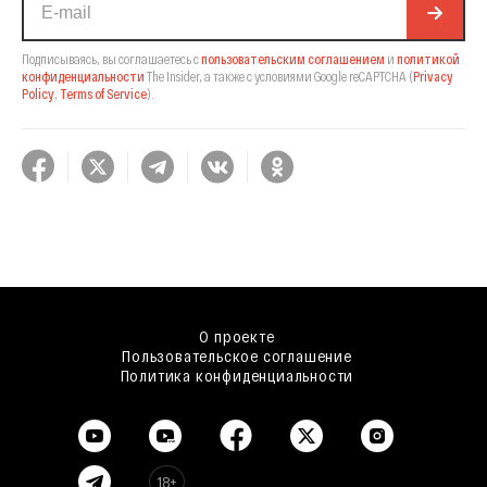
Подписываясь, вы соглашаетесь с
пользовательским соглашением
и
политикой
конфиденциальности
The Insider,
а также с условиями Google reCAPTCHA
(
Privacy
Policy
,
Terms of Service
).
О проекте
Пользовательское соглашение
Политика конфиденциальности
18+