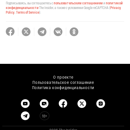
Подписываясь, вы соглашаетесь с
пользовательским соглашением
и
политикой
конфиденциальности
The Insider,
а также с условиями Google reCAPTCHA
(
Privacy
Policy
,
Terms of Service
).
О проекте
Пользовательское соглашение
Политика конфиденциальности
18+