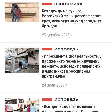
ЭКОНОМИКА
Без одежды на лучшее.
Российский фэшн-ретейл терпит
крах, несмотря на уход западных
брендов
23 декабря 2025 г.
ИСПОВЕДЬ
«У президента своя реальность, у
нас же никто перемен к лучшему
не ждет». Исповеди полицейских
и чиновников в российском
приграничье
24 июля 2025 г.
ИСПОВЕДЬ
«Все против войны, но внешне
надо поддерживать». Исповеди