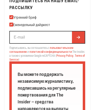
ПОДПИШИТЕСЬ НА НАШУ EMAIL-
РАССЫЛКУ
Подпишитесь на нашу Email-рассылку
Утренний бриф
Еженедельный дайджест
Подписываясь, вы соглашаетесь с
пользовательским
соглашением
и
политикой конфиденциальности
The Insider,
а также с условиями Google reCAPTCHA
(
Privacy Policy
,
Terms of
Service
).
Вы можете поддержать
независимую журналистику,
подписавшись на регулярные
пожертвования для The
Insider — средства
направляются на выплаты