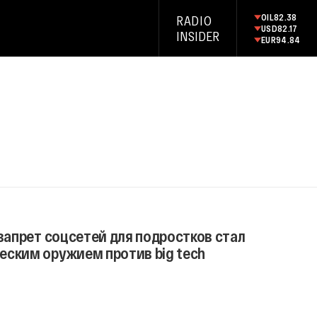
OIL
82.38
RADIO
USD
82.17
INSIDER
EUR
94.84
 запрет соцсетей для подростков стал
еским оружием против big tech