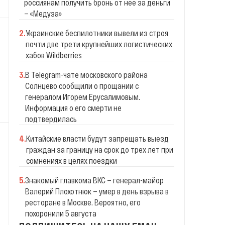
россиянам получить бронь от нее за деньги
— «Медуза»
2
.
Украинские беспилотники вывели из строя
почти две трети крупнейших логистических
хабов Wildberries
3
.
В Telegram-чате московского района
Солнцево сообщили о прощании с
генералом Игорем Ерусалимовым.
Информация о его смерти не
подтвердилась
4
.
Китайские власти будут запрещать выезд
граждан за границу на срок до трех лет при
сомнениях в целях поездки
5
.
Знакомый главкома ВКС — генерал-майор
Валерий Плохотнюк — умер в день взрыва в
ресторане в Москве. Вероятно, его
похоронили 5 августа