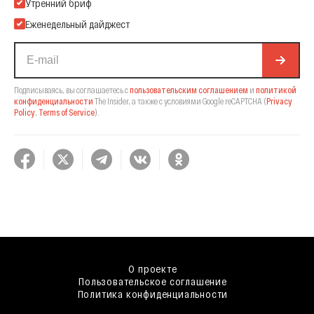
Подпишитесь на нашу Email-рассылку
Утренний бриф
Еженедельный дайджест
Подписываясь, вы соглашаетесь с
пользовательским соглашением
и
политикой
конфиденциальности
The Insider,
а также с условиями Google reCAPTCHA
(
Privacy
Policy
,
Terms of Service
).
О проекте
Пользовательское соглашение
Политика конфиденциальности