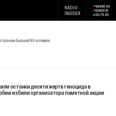
USD
80.93
RADIO
EUR
93.19
INSIDER
OIL
79.42
 странам бывшей Югославии
или останки десяти жертв геноцида в
ербии избили организатора памятной акции