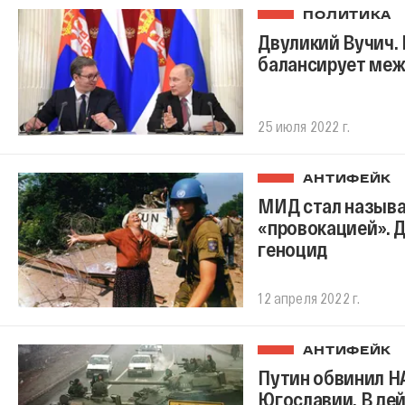
ПОЛИТИКА
Двуликий Вучич. 
балансирует меж
25 июля 2022 г.
АНТИФЕЙК
МИД стал называ
«провокацией». Д
геноцид
12 апреля 2022 г.
АНТИФЕЙК
Путин обвинил Н
Югославии. В дей