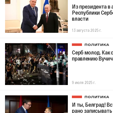
Из президента в 
Республики Серб
власти
13 августа 2025 г.
ПОЛИТИКА
Серб молод. Как 
правлению Вучич
9 июля 2025 г.
ПОЛИТИКА
И ты, Белград! В
рано записывать