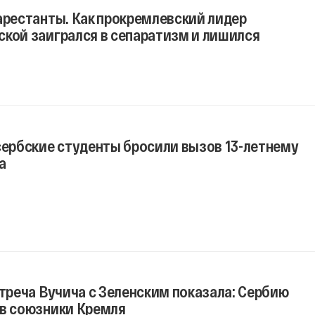
арестанты. Как прокремлевский лидер
ской заигрался в сепаратизм и лишился
сербские студенты бросили вызов 13-летнему
а
стреча Вучича с Зеленским показала: Сербию
 в союзники Кремля